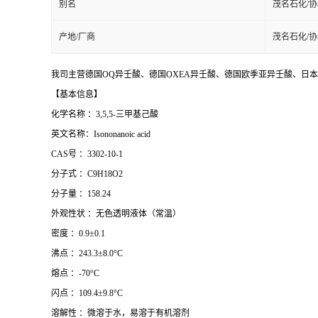
别名
茂名石化/
产地/厂商
茂名石化/
我司主营德国OQ异壬酸、德国OXEA异壬酸、德国欧季亚异壬酸、日本
【基本信息】
化学名称 ：3,5,5-三甲基己酸
英文名称：Isononanoic acid
CAS号 ：3302-10-1
分子式 ：C9H18O2
分子量 ：158.24
外观性状 ：无色透明液体（常温）
密度 ：0.9±0.1
沸点 ：243.3±8.0°C
熔点 ：-70°C
闪点 ：109.4±9.8°C
溶解性 ：微溶于水，易溶于有机溶剂