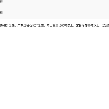
协和
协和
协和异壬酸、广东茂名石化异壬酸，年出货量1200吨以上，常备库存40吨以上，欢