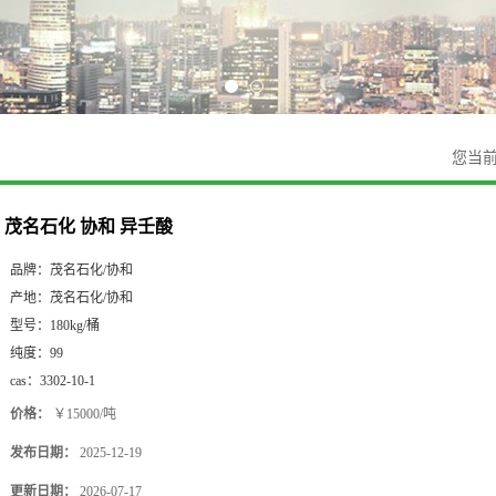
您当
茂名石化 协和 异壬酸
品牌：
茂名石化/协和
产地：
茂名石化/协和
型号：
180kg/桶
纯度：
99
cas：
3302-10-1
价格：
￥15000/吨
发布日期：
2025-12-19
更新日期：
2026-07-17