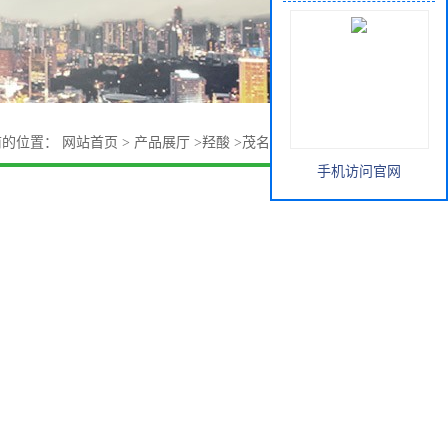
前的位置：
网站首页
>
产品展厅
>
羟酸
>
茂名石化 协和 异壬酸
手机访问官网