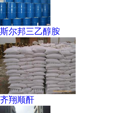
斯尔邦三乙醇胺
齐翔顺酐