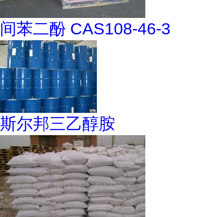
间苯二酚 CAS108-46-3
斯尔邦三乙醇胺