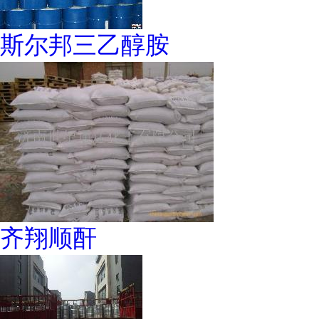
斯尔邦三乙醇胺
齐翔顺酐