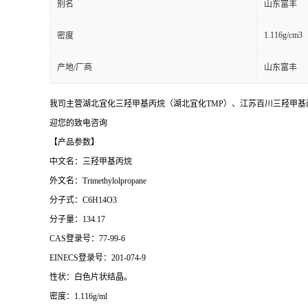
别名
山东富丰
1.116g/cm3
密度
产地/厂商
山东富丰
我司主营湖北宜化三羟甲基丙烷（湖北宜化TMP）、江苏百川三羟甲基丙
迎您的致电咨询
【产品参数】
中文名：三羟甲基丙烷
外文名：
Trimethylolpropane
分子式：
C6H14O3
分子量：
134.17
CAS登录号：77-99-6
EINECS登录号：201-074-9
性状：白色片状结晶。
密度：
1.116g/ml