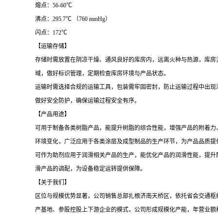
熔点：
56-60℃
沸点：
295.7℃ （760 mmHg）
闪点：
172℃
【运输存储】
存储时需放置在阴凉干燥、通风良好的库房内，远离火种与热源，库房
域，做好标识管理，定期检查库房环境与产品状态。
运输时需选择合规的运输工具，包装需牢固密封，防止运输过程中出现
做好安全防护，确保运输过程安全有序。
【产品用途】
可用于制备各类树脂产品，能提升树脂的综合性能，增强产品的附着力
环境变化，广泛应用于各类涂层及成型制品的生产环节，为产品品质提
可作为助剂应用于润滑相关产品的生产，能优化产品的润滑性能，提升
滑产品的调配，为设备稳定运转提供保障。
【关于我们】
区位与规模优势显著，
公司销售总部扎根济南天桥区，依托省会交通枢
产基地、参股控股上下游企业的模式，公司形成规模化产能，年营业额