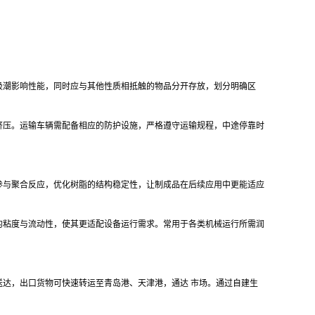
吸潮影响性能，同时应与其他性质相抵触的物品分开存放，划分明确区
挤压。运输车辆需配备相应的防护设施，严格遵守运输规程，中途停靠时
参与聚合反应，优化树脂的结构稳定性，让制成品在后续应用中更能适应
的粘度与流动性，使其更适配设备运行需求。常用于各类机械运行所需润
小时内送达，出口货物可快速转运至青岛港、天津港，通达 市场。通过自建生