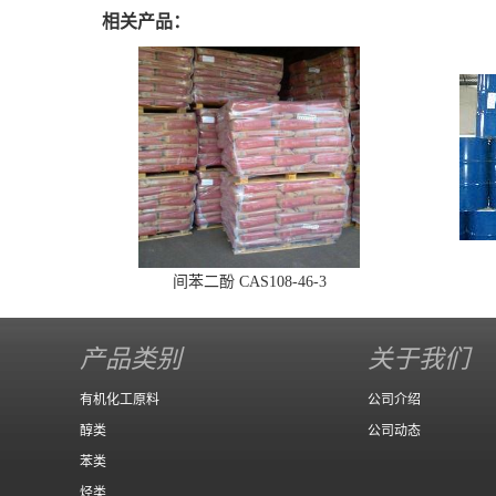
相关产品：
间苯二酚 CAS108-46-3
产品类别
关于我们
有机化工原料
公司介绍
醇类
公司动态
苯类
烃类