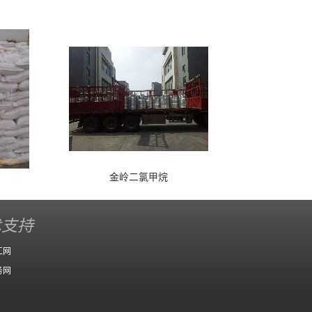
金岭二氯甲烷
术支持
工网
务网