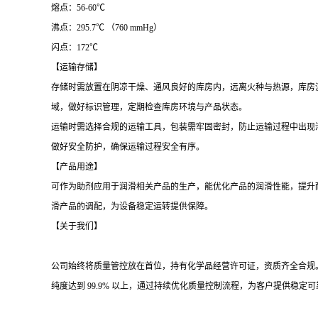
熔点：
56-60℃
沸点：
295.7℃ （760 mmHg）
闪点：
172℃
【运输存储】
存储时需放置在阴凉干燥、通风良好的库房内，远离火种与热源，库房
域，做好标识管理，定期检查库房环境与产品状态。
运输时需选择合规的运输工具，包装需牢固密封，防止运输过程中出现
做好安全防护，确保运输过程安全有序。
【产品用途】
可作为助剂应用于润滑相关产品的生产，能优化产品的润滑性能，提升
滑产品的调配，为设备稳定运转提供保障。
【关于我们】
公司始终将质量管控放在首位，持有化学品经营许可证，资质齐全合规
纯度达到
99.
9% 以上，通过持续优化质量控制流程，为客户提供稳定