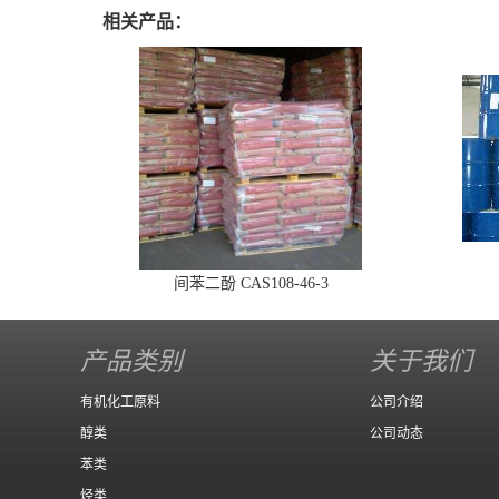
相关产品：
间苯二酚 CAS108-46-3
产品类别
关于我们
有机化工原料
公司介绍
醇类
公司动态
苯类
烃类