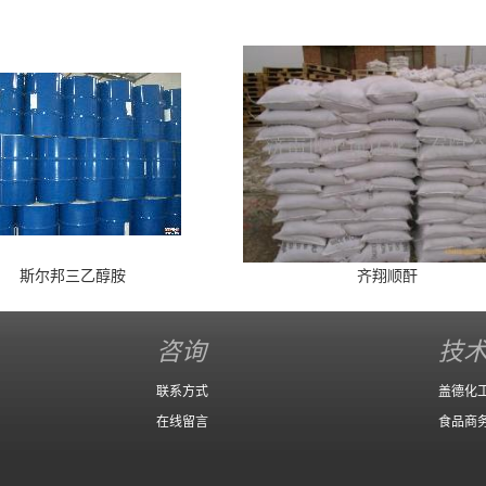
斯尔邦三乙醇胺
齐翔顺酐
咨询
技
联系方式
盖德化
在线留言
食品商