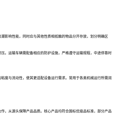
吸潮影响性能，同时应与其他性质相抵触的物品分开存放，划分明确区
挤压。运输车辆需配备相应的防护设施，严格遵守运输规程，中途停靠时
的粘度与流动性，使其更适配设备运行需求。常用于各类机械运行所需润
合作，从源头保障产品品质。核心产品均符合国标优级品标准，部分产品