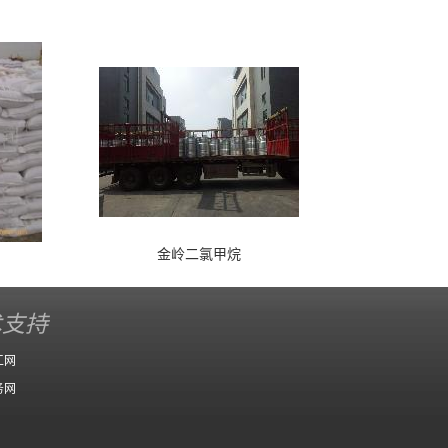
金岭二氯甲烷
术支持
工网
务网