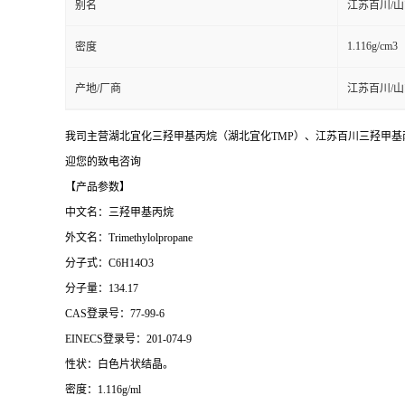
别名
江苏百川/
1.116g/cm3
密度
产地/厂商
江苏百川/
我司主营湖北宜化三羟甲基丙烷（湖北宜化TMP）、江苏百川三羟甲基丙
迎您的致电咨询
【产品参数】
中文名：三羟甲基丙烷
外文名：
Trimethylolpropane
分子式：
C6H14O3
分子量：
134.17
CAS登录号：77-99-6
EINECS登录号：201-074-9
性状：白色片状结晶。
密度：
1.116g/ml