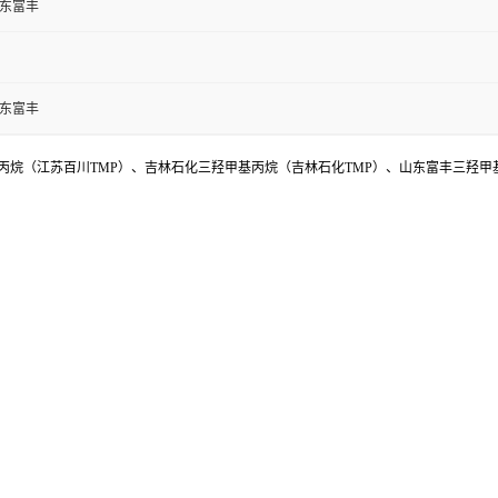
山东富丰
山东富丰
烷（江苏百川TMP）、吉林石化三羟甲基丙烷（吉林石化TMP）、山东富丰三羟甲基丙