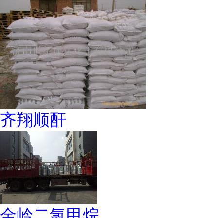
齐翔顺酐
金岭二氯甲烷