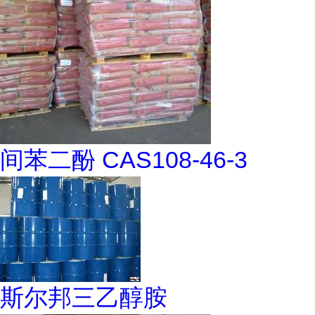
间苯二酚 CAS108-46-3
斯尔邦三乙醇胺