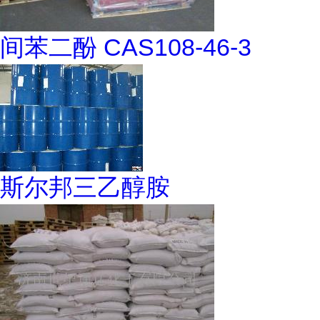
间苯二酚 CAS108-46-3
斯尔邦三乙醇胺