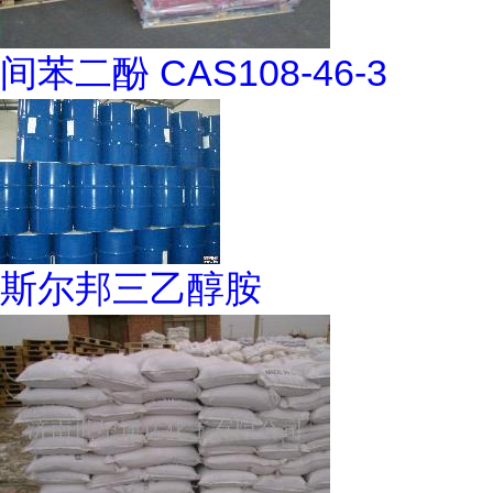
间苯二酚 CAS108-46-3
斯尔邦三乙醇胺