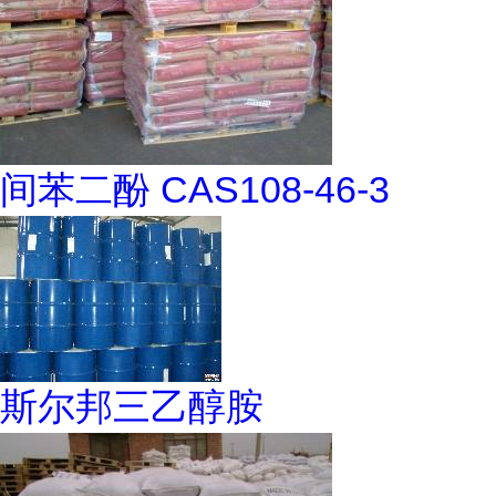
间苯二酚 CAS108-46-3
斯尔邦三乙醇胺