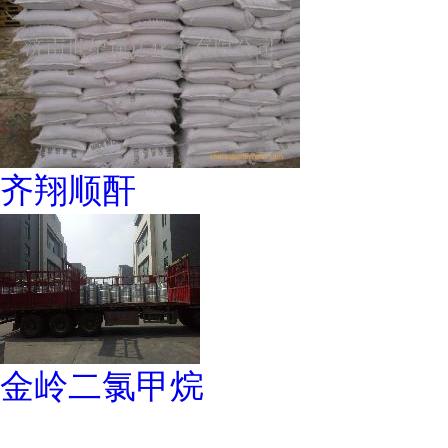
齐翔顺酐
金岭二氯甲烷