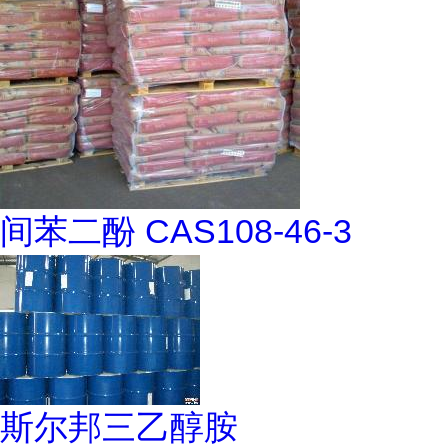
间苯二酚 CAS108-46-3
斯尔邦三乙醇胺