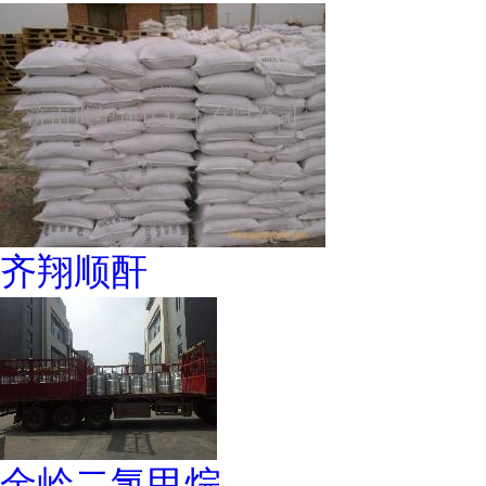
齐翔顺酐
金岭二氯甲烷