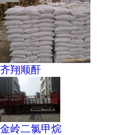
齐翔顺酐
金岭二氯甲烷