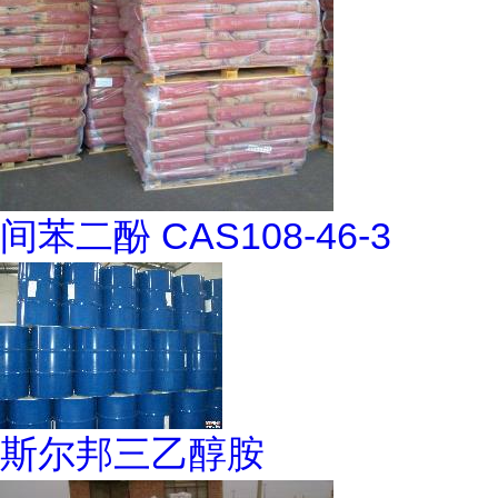
间苯二酚 CAS108-46-3
斯尔邦三乙醇胺