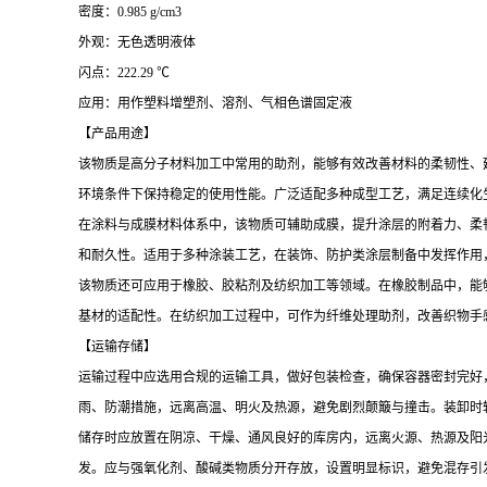
密度：0.985 g/cm3
外观：无色透明液体
闪点：222.29 ℃
应用：用作塑料增塑剂、溶剂、气相色谱固定液
【产品用途】
该物质是高分子材料加工中常用的助剂，能够有效改善材料的柔韧性、
环境条件下保持稳定的使用性能。广泛适配多种成型工艺，满足连续化
在涂料与成膜材料体系中，该物质可辅助成膜，提升涂层的附着力、柔
和耐久性。适用于多种涂装工艺，在装饰、防护类涂层制备中发挥作用
该物质还可应用于橡胶、胶粘剂及纺织加工等领域。在橡胶制品中，能
基材的适配性。在纺织加工过程中，可作为纤维处理助剂，改善织物手
【运输存储】
运输过程中应选用合规的运输工具，做好包装检查，确保容器密封完好
雨、防潮措施，远离高温、明火及热源，避免剧烈颠簸与撞击。装卸时
储存时应放置在阴凉、干燥、通风良好的库房内，远离火源、热源及阳
发。应与强氧化剂、酸碱类物质分开存放，设置明显标识，避免混存引