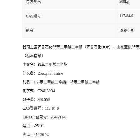
200kg
包装规格
117-84-0
CAS编号
别名
DOP价格
我司主营齐鲁石化邻苯二甲酸二辛酯（齐鲁石化DOP）、山东蓝帆邻苯二
【基本信息】
中文名：邻苯二甲酸二辛酯
外文名：Dioctyl Phthalate
别名：1,2-苯二甲酸二辛酯、邻苯二甲酸二辛酯
化学式：C24H38O4
分子量：390.556
CAS登录号：117-84-0
EINECS登录号：204-211-0
熔点：-25 ℃
沸点：416.36 ℃