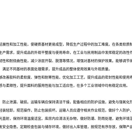
延展性和加工性能，使硬质基材更易成型，降低生产过程中的加工难度。在各类软质
生产需求，提升成品的外观平整度与使用寿命，在工业与民用制品中发挥稳定的改性
韧性和耐挠曲性能，减少涂层开裂、脱落等情况，增强对基材的保护效果。能够调节
，满足不同基材的表面处理需求，提升成品的整体使用效果与外观质量。
够改善胶料的柔软度、弹性和耐寒性能，优化加工工艺，提升成品的密封性能和使用
感与柔顺性，提升面料的服用性能与加工适应性，在多个工业领域中均有稳定应用。
，防止泄漏、破损。运输车辆应保持清洁干燥，配备相应的防护设施，避免与强氧化
轻装轻卸，规范操作，防止包装损坏。运输人员应遵守相关作业规范，做好个人防护
光直射，保持环境温度适宜。库房内应清洁无杂物，做好防潮、防雨处理，避免环境
发安全隐患。定期检查包装与储存环境，做好出入库管理，按规范有序存放，保障产