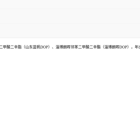
甲酸二辛脂（山东蓝帆DOP）、淄博朗晖邻苯二甲酸二辛酯（淄博朗晖DOP），年出