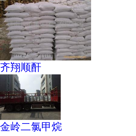
齐翔顺酐
金岭二氯甲烷