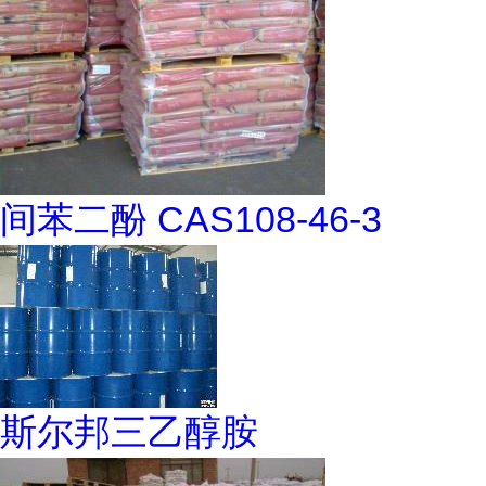
间苯二酚 CAS108-46-3
斯尔邦三乙醇胺