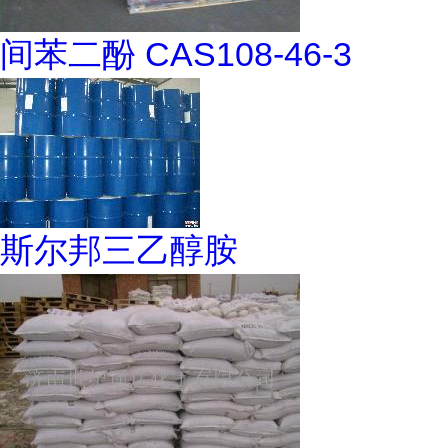
间苯二酚 CAS108-46-3
斯尔邦三乙醇胺