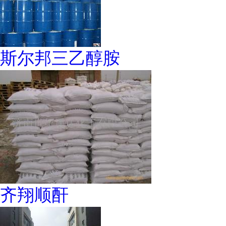
斯尔邦三乙醇胺
齐翔顺酐