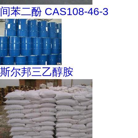
间苯二酚 CAS108-46-3
斯尔邦三乙醇胺