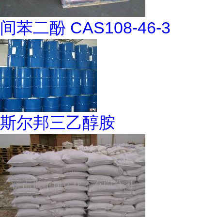
间苯二酚 CAS108-46-3
斯尔邦三乙醇胺