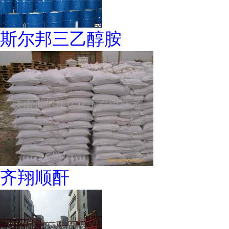
斯尔邦三乙醇胺
齐翔顺酐