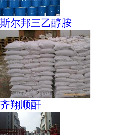
斯尔邦三乙醇胺
齐翔顺酐