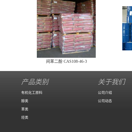
间苯二酚 CAS108-46-3
产品类别
关于我们
有机化工原料
公司介绍
醇类
公司动态
苯类
烃类