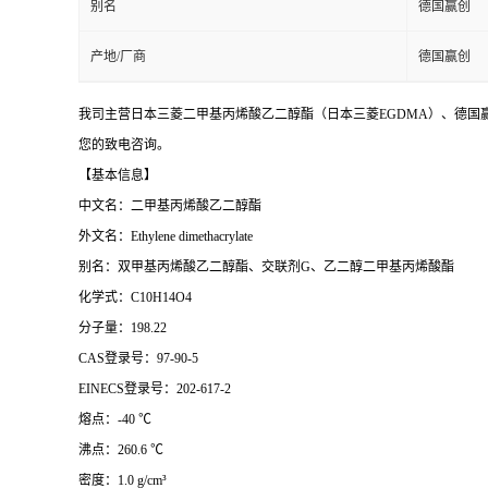
别名
德国赢创
产地/厂商
德国赢创
我司主营日本三菱二甲基丙烯酸乙二醇酯（日本三菱EGDMA）、德国赢
您的致电咨询。
【基本信息】
中文名：二甲基丙烯酸乙二醇酯
外文名：Ethylene dimethacrylate
别名：
双甲基丙烯酸乙二醇酯、交联剂
G、乙二醇二甲基丙烯酸酯
化学式：C10H14O4
分子量：198.22
CAS登录号：97-90-5
EINECS登录号：202-617-2
熔点：-40 ℃
沸点：260.6 ℃
密度：1.0 g/cm³