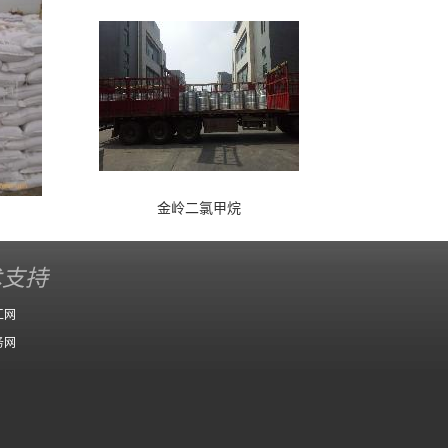
金岭二氯甲烷
术支持
工网
务网