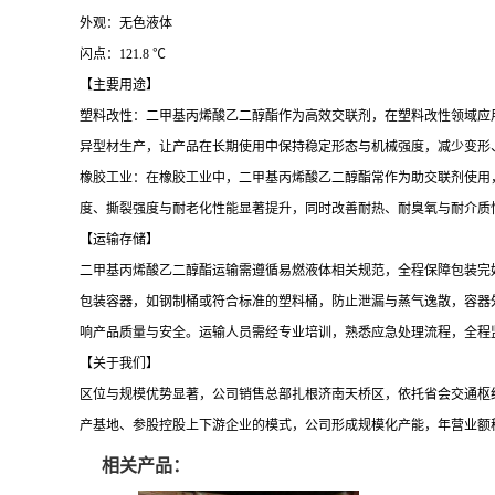
外观：无色液体
闪点：121.8 ℃
【主要用途】
塑料改性：
二甲基丙烯酸乙二醇酯作为高效交联剂，在塑料改性领域应
异型材生产，让产品在长期使用中保持稳定形态与机械强度，减少变形
橡胶工业：在橡胶工业中，二甲基丙烯酸乙二醇酯常作为助交联剂使用
度、撕裂强度与耐老化性能显著提升，同时改善耐热、耐臭氧与耐介质
【运输存储】
二甲基丙烯酸乙二醇酯运输需遵循易燃液体相关规范，全程保障包装完
包装容器，如钢制桶或符合标准的塑料桶，防止泄漏与蒸气逸散，容器
响产品质量与安全。运输人员需经专业培训，熟悉应急处理流程，全程
【关于我们】
区位与规模优势显著，
公司销售总部扎根济南天桥区，依托省会交通枢
产基地、参股控股上下游企业的模式，公司形成规模化产能，年营业额
相关产品：