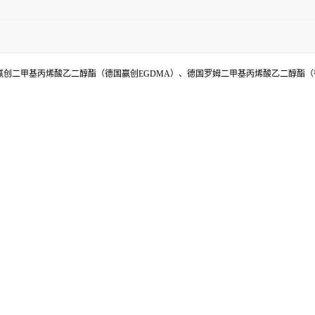
创二甲基丙烯酸乙二醇酯（德国赢创EGDMA）、德国罗姆二甲基丙烯酸乙二醇酯（德国