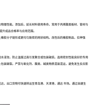
合物理性能。添加后，延长材料使用寿命。常用于丙烯酸类板材、管材与
，提升成品合格率与应用范围。
让橡胶分子链形成更均匀致密的网状结构。改性后的橡胶制品，拉伸强
雨水浸泡，防止温度过高引发聚合或包装破损。选用密封性能良好的专用
止包装破裂。严禁与氧化剂、酸类、碱类物质混装混运，避免发生反应影
小时内送达，出口货物可快速转运至青岛港、天津港，通达 市场。通过自建生