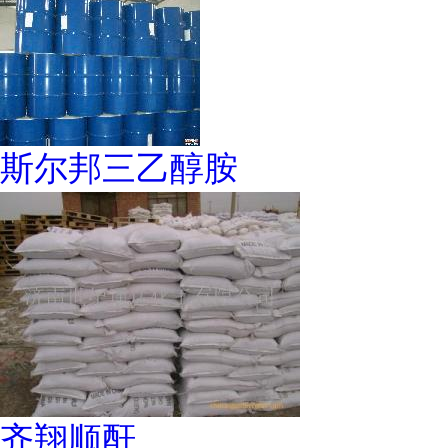
斯尔邦三乙醇胺
齐翔顺酐