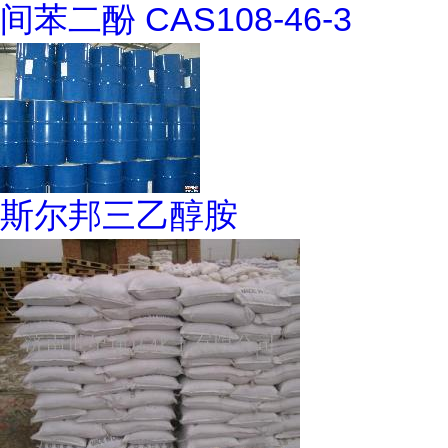
间苯二酚 CAS108-46-3
斯尔邦三乙醇胺