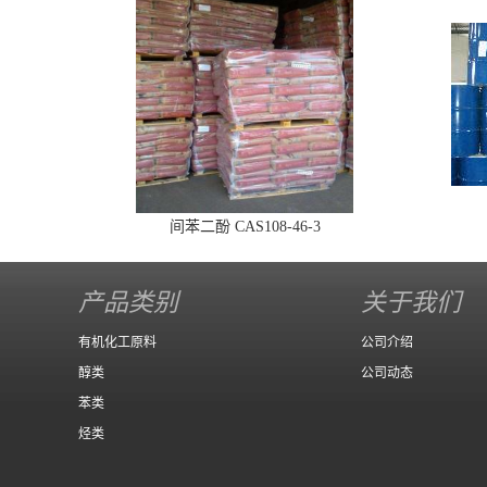
间苯二酚 CAS108-46-3
产品类别
关于我们
有机化工原料
公司介绍
醇类
公司动态
苯类
烃类