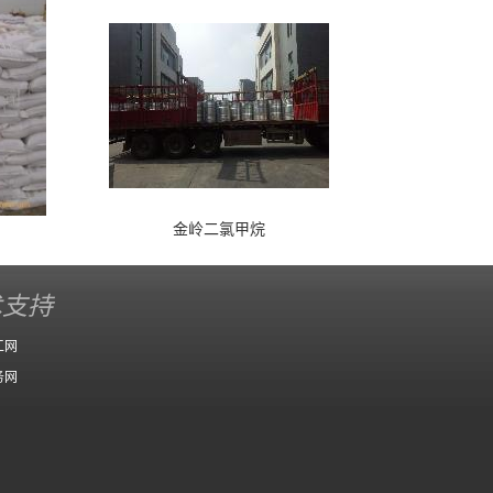
金岭二氯甲烷
术支持
工网
务网