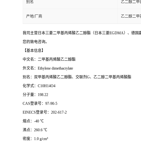
别名
乙二醇二甲
产地/厂商
乙二醇二甲
我司主营日本三菱二甲基丙烯酸乙二醇酯（日本三菱EGDMA）、德国赢
您的致电咨询。
【基本信息】
中文名：二甲基丙烯酸乙二醇酯
外文名：Ethylene dimethacrylate
别名：
双甲基丙烯酸乙二醇酯、交联剂
G、乙二醇二甲基丙烯酸酯
化学式：C10H14O4
分子量：198.22
CAS登录号：97-90-5
EINECS登录号：202-617-2
熔点：-40 ℃
沸点：260.6 ℃
密度：1.0 g/cm³