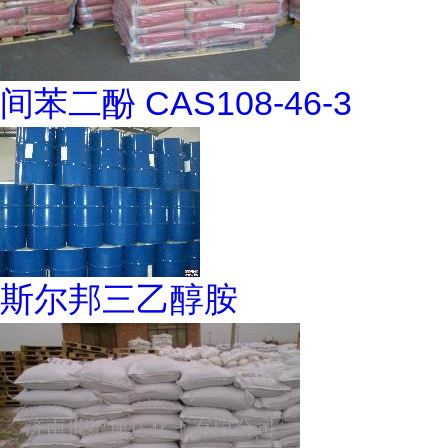
间苯二酚 CAS108-46-3
斯尔邦三乙醇胺