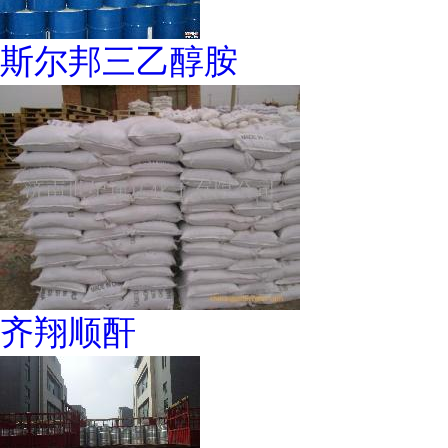
斯尔邦三乙醇胺
齐翔顺酐