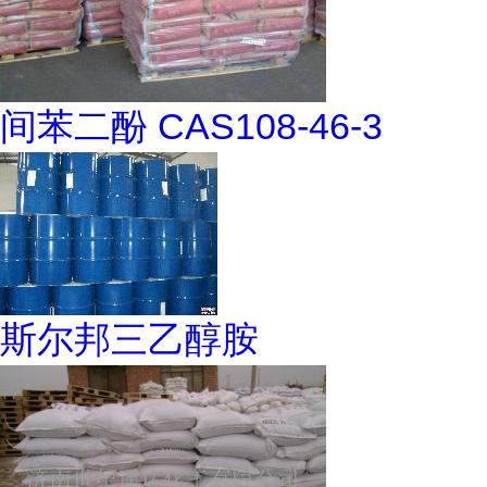
间苯二酚 CAS108-46-3
斯尔邦三乙醇胺