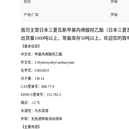
别名
罗姆
产地/厂商
罗姆
我司主营日本三菱瓦斯甲基丙烯酸羟乙酯（
日本三菱
出货量1000吨以上，常备库存50吨以上，欢迎您的致
【基本信息】
中文名：甲基丙烯酸羟乙酯
外文名：2-Hydroxyethyl methacrylate
化学式：C6H10O3
分子量：130.14
CAS登录号：868-77-9
EINECS登录号：212-782-2
熔点：-12 ℃
水溶性：与水混溶
外观：无色透明易流动液体
【主要用途】