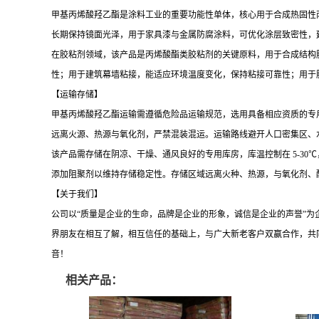
甲基丙烯酸羟乙酯是涂料工业的重要功能性单体，核心用于合成热固性
长期保持镜面光泽，用于家具漆与金属防腐涂料，可优化涂层致密性，
在胶粘剂领域，该产品是丙烯酸酯类胶粘剂的关键原料，用于合成结构
性；用于建筑幕墙粘接，能适应环境温度变化，保持粘接可靠性；用于
【运输存储】
甲基丙烯酸羟乙酯运输需遵循危险品运输规范，选用具备相应资质的专
远离火源、热源与氧化剂，严禁混装混运。运输路线避开人口密集区、
该产品需存储在阴凉、干燥、通风良好的专用库房，库温控制在
5-3
添加阻聚剂以维持存储稳定性。存储区域远离火种、热源，与氧化剂、
【关于我们】
公司以
“质量是企业的生命，品牌是企业的形象，诚信是企业的声誉”为
界朋友在相互了解，相互信任的基础上，与广大新老客户双赢合作，共
音！
相关产品：