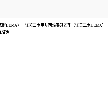
瓦斯
HEMA
）、江苏三木甲基丙烯酸羟乙酯（
江苏三木
HEMA
）
电咨询