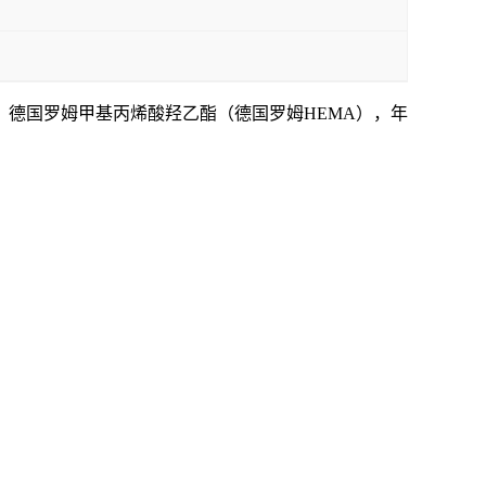
、
德国罗姆甲基丙烯酸羟乙酯（德国罗姆
HEMA），年