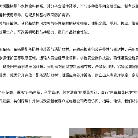
丙烯酸树脂与水性涂料体系。其分子含活性羟基，可与多种官能团交联反应，制备双
延长使用寿命，适配多种基材表面防护需求。
胶与压敏胶。其羟基结构可增强与极性基材的粘接强度，适配金属、塑料、玻璃、陶
胶带生产，可改善初粘性与持粘力，提升产品综合性能。
用车辆，车辆需配备防静电装置与消防器材。运输前检查包装完整性与密封性，采用
水源保护区等敏感区域，运输人员需经专业培训，掌握安全操作技能，确保运输全程
0℃，避免阳光直射与高温环境。采用密封耐腐塑料容器存放，严禁使用铁、铝等金属
酸类、碱类分开存放，配备消防器材与泄漏应急处理设备，建立出入库管理制度，定
企业使命，秉承“开拓创新，科学管理，顾客满意”的质量方针，奉行“创造和谐环境”
同发展，共创辉煌！并热诚欢迎新老客户光临我公司考察访问、指导、洽谈，我们将