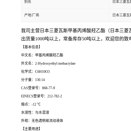
别名
日本三菱瓦
产地/厂商
日本三菱瓦
我司主营日本三菱瓦斯甲基丙烯酸羟乙酯（
日本三菱
出货量1000吨以上，常备库存50吨以上，欢迎您的致
【基本信息】
中文名：甲基丙烯酸羟乙酯
外文名：2-Hydroxyethyl methacrylate
化学式：C6H10O3
分子量：130.14
CAS登录号：868-77-9
EINECS登录号：212-782-2
熔点：-12 ℃
水溶性：与水混溶
外观：无色透明易流动液体
【主要用途】