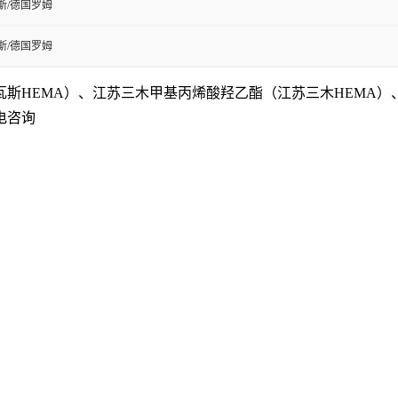
斯/德国罗姆
斯/德国罗姆
瓦斯
HEMA
）、江苏三木甲基丙烯酸羟乙酯（
江苏三木
HEMA
）
电咨询