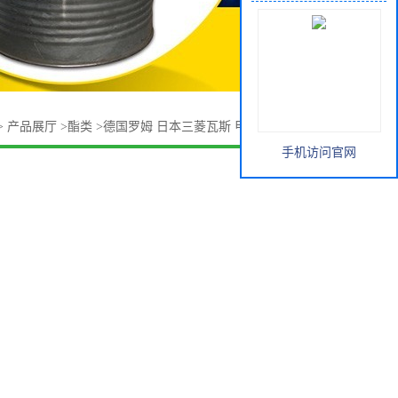
>
产品展厅
>
酯类
>
德国罗姆 日本三菱瓦斯 甲基丙烯酸羟乙酯
手机访问官网