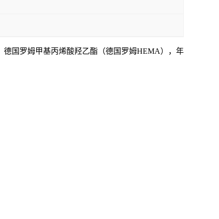
、
德国罗姆甲基丙烯酸羟乙酯（德国罗姆
HEMA），年