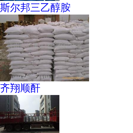
斯尔邦三乙醇胺
齐翔顺酐