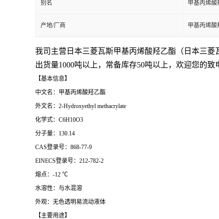
别名
甲基丙烯酸
产地/厂商
甲基丙烯酸
我司主营日本三菱瓦斯甲基丙烯酸羟乙酯（
日本三菱
出货量1000吨以上，常备库存50吨以上，欢迎您的致
【基本信息】
中文名：甲基丙烯酸羟乙酯
外文名：2-Hydroxyethyl methacrylate
化学式：C6H10O3
分子量：130.14
CAS登录号：868-77-9
EINECS登录号：212-782-2
熔点：-12 ℃
水溶性：与水混溶
外观：无色透明易流动液体
【主要用途】