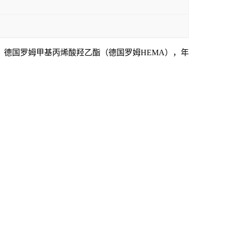
、
德国罗姆甲基丙烯酸羟乙酯（德国罗姆
HEMA），年