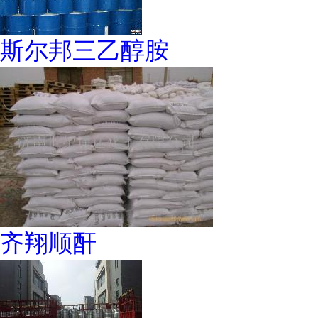
斯尔邦三乙醇胺
齐翔顺酐