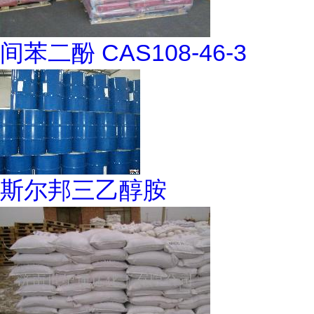
间苯二酚 CAS108-46-3
斯尔邦三乙醇胺