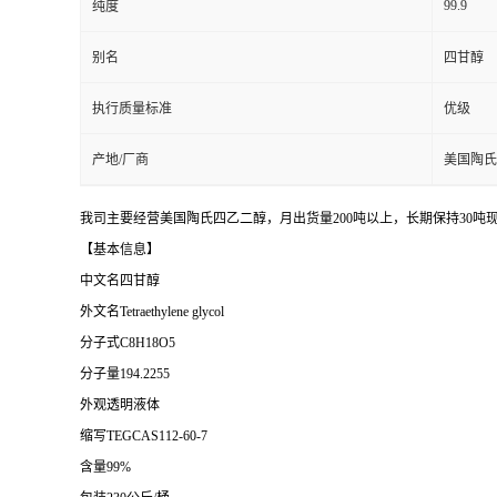
99.9
纯度
别名
四甘醇
执行质量标准
优级
产地/厂商
美国陶氏
我司主要经营美国陶氏四乙二醇，月出货量200
吨以上，长期保持
30吨
【基本信息】
中文名四甘醇
外文名
Tetraethylene glycol
分子式
C8H18O5
分子量
194.2255
外观透明液体
缩写
TEGCAS112-60-7
含量
99%