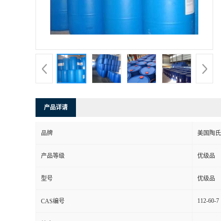
产品详请
品牌
美国陶氏
产品等级
优级品
型号
优级品
112-60-7
CAS编号