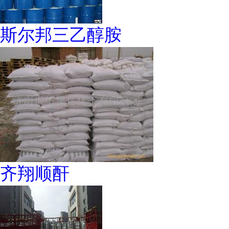
斯尔邦三乙醇胺
齐翔顺酐