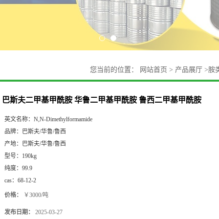
您当前的位置：
网站首页
>
产品展厅
>
胺
巴斯夫二甲基甲酰胺 华鲁二甲基甲酰胺 鲁西二甲基甲酰胺
英文名称：
N,N-Dimethylformamide
品牌：
巴斯夫/华鲁/鲁西
产地：
巴斯夫/华鲁/鲁西
型号：
190kg
纯度：
99.9
cas：
68-12-2
价格：
￥3000/吨
发布日期：
2025-03-27