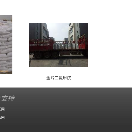
金岭二氯甲烷
术支持
工网
务网