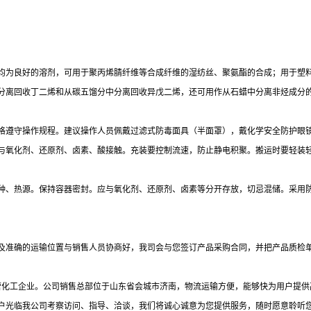
均为良好的溶剂，可用于聚丙烯腈纤维等合成纤维的湿纺丝、聚氨酯的合成；用于塑
分离回收丁二烯和从碳五馏分中分离回收异戊二烯，还可用作从石蜡中分离非烃成分
格遵守操作规程。建议操作人员佩戴过滤式防毒面具（半面罩），戴化学安全防护眼
与氧化剂、还原剂、卤素、酸接触。充装要控制流速，防止静电积聚。搬运时要轻装
火种、热源。保持容器密封。应与氧化剂、还原剂、卤素等分开存放，切忌混储。采用
及准确的运输位置与销售人员协商好，我司会与您签订产品采购合同，并把产品质检
民营化工企业。公司销售总部位于山东省会城市济南，物流运输方便，能够快为用户提
户光临我公司考察访问、指导、洽谈，我们将诚心诚意为您提供服务，随时愿意聆听