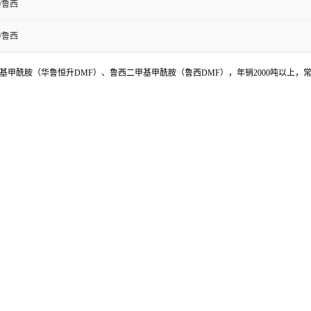
/鲁西
/鲁西
甲酰胺（华鲁恒升DMF）、鲁西二甲基甲酰胺（鲁西DMF），年销2000吨以上，