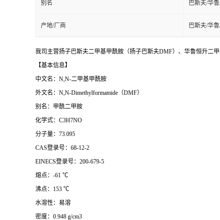
别名
巴斯夫/华鲁
产地/厂商
巴斯夫/华鲁
我司主营扬子巴斯夫二甲基甲酰胺（扬子巴斯夫DMF）、华鲁恒升二甲基
【基本信息】
中文名：N,N-二甲基甲酰胺
外文名：N,N-Dimethylformamide（DMF）
别名：甲酰二甲胺
化学式：C3H7NO
分子量：73.095
CAS登录号：68-12-2
EINECS登录号：200-679-5
熔点：-61 ℃
沸点：153 ℃
水溶性：易溶
密度：0.948 g/cm3