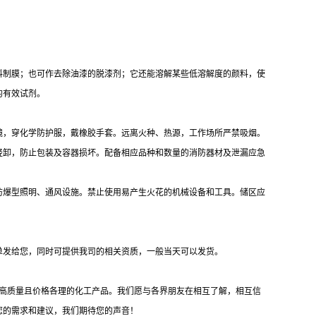
料制膜；也可作去除油漆的脱漆剂；它还能溶解某些低溶解度的颜料，使
的有效试剂。
镜，穿化学防护服，戴橡胶手套。远离火种、热源，工作场所严禁吸烟。
轻卸，防止包装及容器损坏。配备相应品种和数量的消防器材及泄漏应急
防爆型照明、通风设施。禁止使用易产生火花的机械设备和工具。储区应
单发给您，同时可提供我司的相关资质，一般当天可以发货。
供高质量且价格各理的化工产品。我们愿与各界朋友在相互了解，相互信
您的需求和建议，我们期待您的声音！