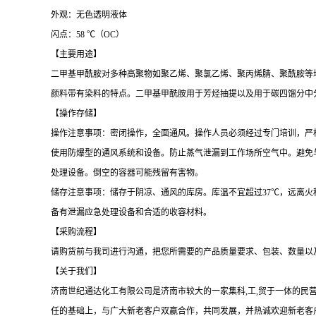
外观：无色透明液体
闪点：58 ℃（OC）
【主要用途】
二甲基甲酰胺对多种高聚物如聚乙烯、聚氯乙烯、聚丙烯腈、聚酰胺等
颜料带有染料的特点。二甲基甲酰胺用于芳烃抽提以及用于碳四馏分中
【操作存储】
操作注意事项：密闭操作，全面通风。操作人员必须经过专门培训，严
使用防爆型的通风系统和设备。防止蒸气泄漏到工作场所空气中。避免
处理设备。倒空的容器可能残留有害物。
储存注意事项：储存于阴凉、通风的库房。库温不宜超过
37℃，远离
备有泄漏应急处理设备和合适的收容材料。
【采购流程】
请购货前与我司进行沟通，把您所需要的产品质量要求、包装、数量以
【关于我们】
济南世纪通达化工有限公司是济南市较大的一家集科
,工,贸于一体的
任的基础上，与广大新老客户双赢合作，共同发展
，并热诚欢迎新老客