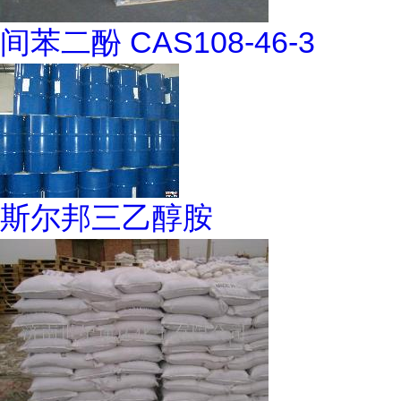
间苯二酚 CAS108-46-3
斯尔邦三乙醇胺