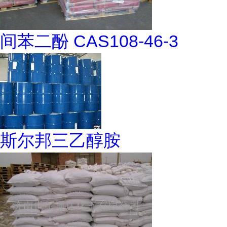
间苯二酚 CAS108-46-3
斯尔邦三乙醇胺