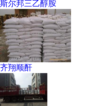
斯尔邦三乙醇胺
齐翔顺酐