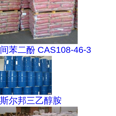
间苯二酚 CAS108-46-3
斯尔邦三乙醇胺