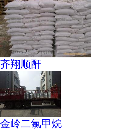
齐翔顺酐
金岭二氯甲烷