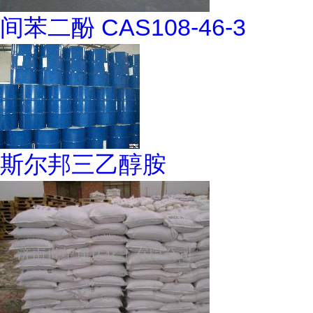
间苯二酚 CAS108-46-3
斯尔邦三乙醇胺