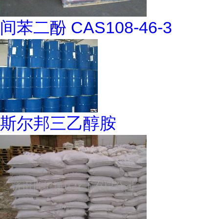
间苯二酚 CAS108-46-3
斯尔邦三乙醇胺