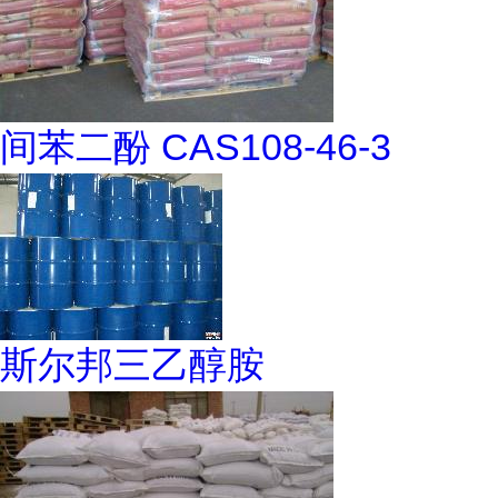
间苯二酚 CAS108-46-3
斯尔邦三乙醇胺