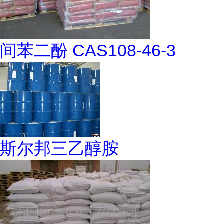
间苯二酚 CAS108-46-3
斯尔邦三乙醇胺