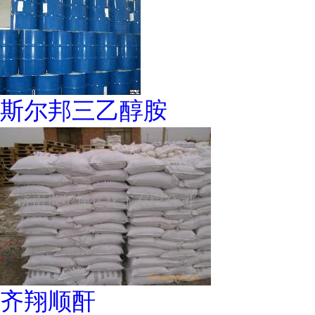
斯尔邦三乙醇胺
齐翔顺酐