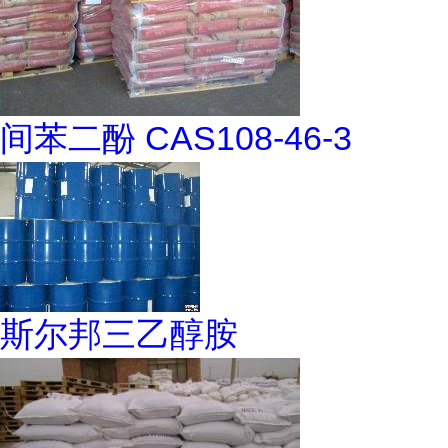
间苯二酚 CAS108-46-3
斯尔邦三乙醇胺