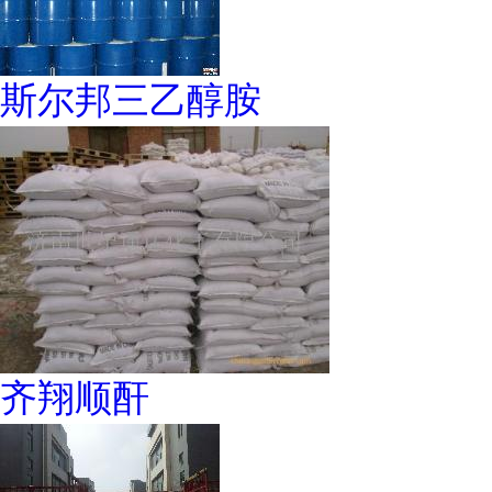
斯尔邦三乙醇胺
齐翔顺酐