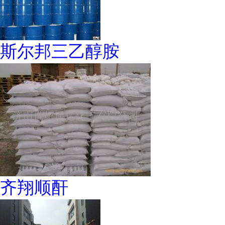
斯尔邦三乙醇胺
齐翔顺酐