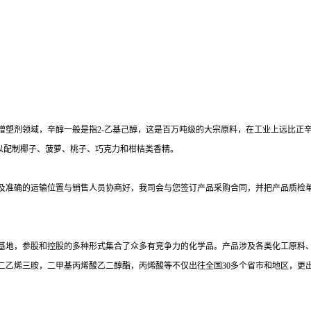
增塑剂领域，辛醇一般是指
2-乙基己醇，这是百万吨级的大宗原料，在工业上远比正
要用以配制椰子、菠萝、桃子、巧克力和柑桔类香精。
及准确的运输位置与销售人员协商好，我司会与您签订产品采购合同，并把产品质检
基地，参股和控股的多种形式集合了众多有竞争力的化学品。产品涉及各类化工原料
二乙烯三胺，二甲基丙烯酸乙二醇酯，丙烯酸等不仅出往全国
30多个省市和地区，更