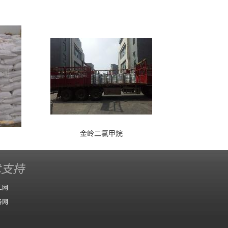
金岭二氯甲烷
术支持
工网
务网