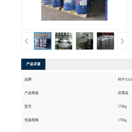
产品详请
品牌
科宁/GG
产品等级
优等品
170kg
型号
170kg
包装规格