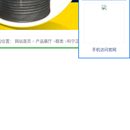
的位置：
网站首页
>
产品展厅
>
醇类
>
科宁正辛醇 GGC正辛醇
手机访问官网