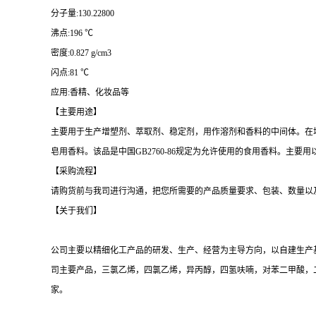
分子量:130.22800
沸点:196 ℃
密度:0.827 g/cm3
闪点:81 ℃
应用:香精、化妆品等
【主要用途】
主要用于生产增塑剂、萃取剂、稳定剂，用作溶剂和香料的中间体。在
皂用香料。该品是中国GB2760-86规定为允许使用的食用香料。主
【采购流程】
请购货前与我司进行沟通，把您所需要的产品质量要求、包装、数量以
【关于我们】
公司主要以精细化工产品的研发、生产、经营为主导方向，以自建生产
司主要产品，三氯乙烯，四氯乙烯，异丙醇，四氢呋喃，对苯二甲酸，
家。