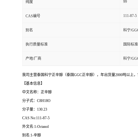
99
纯度
111-87-5
CAS编号
别名
科宁/GG
执行质量标准
国际标准
产地/厂商
科宁/GG
我司主营泰国科宁正辛醇（泰国GGC正辛醇），年出货量2000吨以上
【基本信息】
中文名称：正辛醇
分子式：
C8H18O
分子量：130.23
CAS No:111-87-5
外文名:1-Octanol
别名:1-辛醇