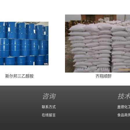
斯尔邦三乙醇胺
齐翔顺酐
咨询
技
联系方式
盖德化
在线留言
食品商