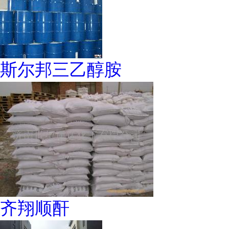
斯尔邦三乙醇胺
齐翔顺酐